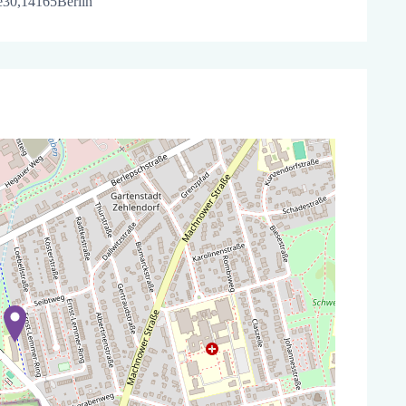
e
30,
14165
Berlin