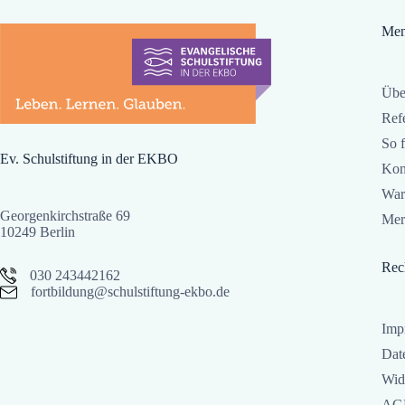
Me
Übe
Ref
So f
Ev. Schulstiftung in der EKBO
Kon
War
Georgenkirchstraße 69
Mer
10249 Berlin
Rec
030 243442162
fortbildung@schulstiftung-ekbo.de
Imp
Dat
Wid
AG