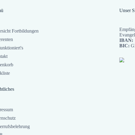
nü
Unser 
Empfäng
rsicht Fortbildungen
Evangel
erenten
IBAN:
BIC:
G
unktioniert's
takt
enkorb
kliste
htliches
ressum
enschutz
errufsbelehrung
B