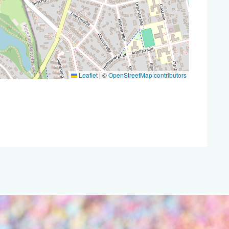
Leaflet
|
©
OpenStreetMap contributors