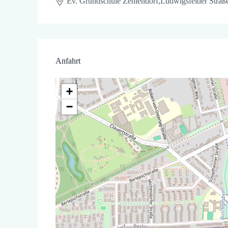
Ev. Grundschule Zehlendorf,
Ludwigsfelder Straß
Anfahrt
+
−