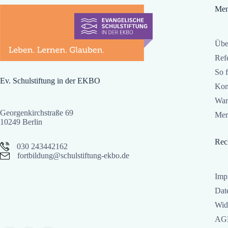
Me
Übe
Ref
So f
Ev. Schulstiftung in der EKBO
Kon
War
Georgenkirchstraße 69
Mer
10249 Berlin
Rec
030 243442162
fortbildung@schulstiftung-ekbo.de
Imp
Dat
Wid
AG