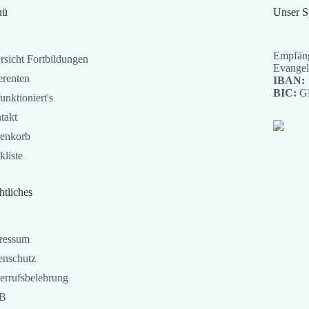
nü
Unser 
Empfäng
rsicht Fortbildungen
Evangel
erenten
IBAN:
BIC:
G
unktioniert's
takt
enkorb
kliste
htliches
ressum
enschutz
errufsbelehrung
B